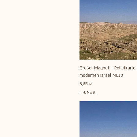
Großer Magnet – Reliefkarte
modernen Israel ME18
Preis
8,85 ₪
inkl. MwSt.