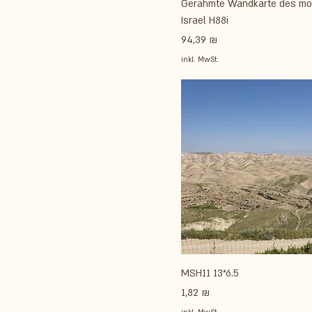
Gerahmte Wandkarte des mo
Israel H88i
Preis
94,39 ₪
inkl. MwSt.
MSH11 13*6.5
Preis
1,82 ₪