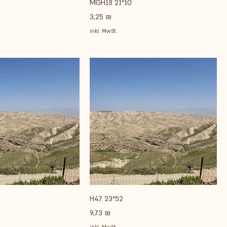
MGH18 21*10
Preis
3,25 ₪
inkl. MwSt.
H47 23*52
Preis
9,73 ₪