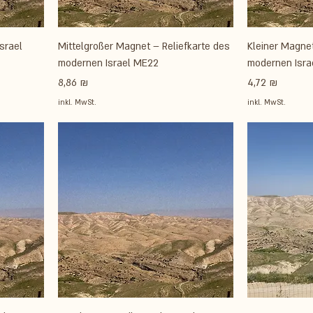
srael
Mittelgroßer Magnet – Reliefkarte des
Kleiner Magnet
modernen Israel ME22
modernen Isra
Preis
Preis
8,86 ₪
4,72 ₪
inkl. MwSt.
inkl. MwSt.