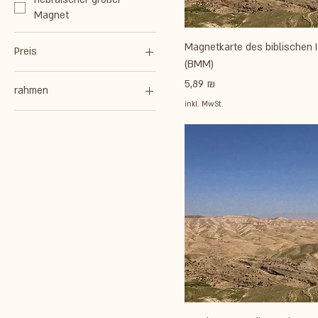
Magnet
Magnetkarte des biblischen I
Preis
(BMM)
Preis
5,89 ₪
rahmen
1 ₪
236 ₪
inkl. MwSt.