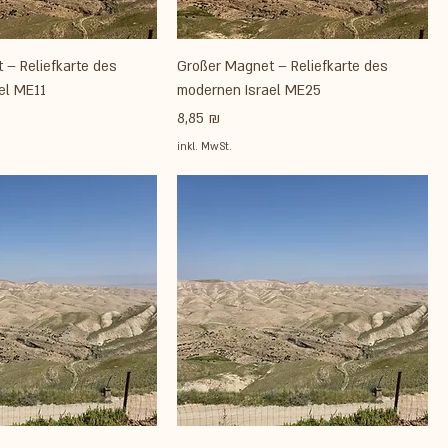
 – Reliefkarte des
Großer Magnet – Reliefkarte des
el ME11
modernen Israel ME25
Preis
8,85 ₪
inkl. MwSt.