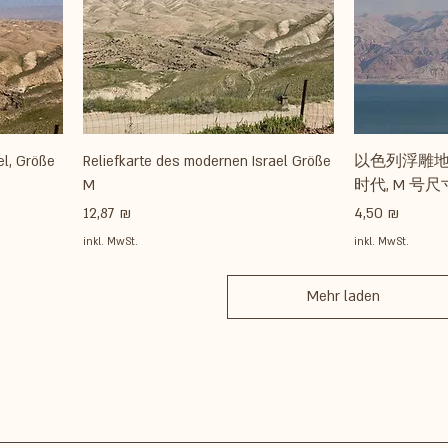
el, Größe
Reliefkarte des modernen Israel Größe
以色列浮雕地
M
时代, M 号尺
Preis
Preis
12,87 ₪
4,50 ₪
inkl. MwSt.
inkl. MwSt.
Mehr laden