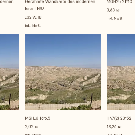
dernen
Gerahmte Wandkarte des modernen
MGH25 21*10
Israel H88
Preis
3,63 ₪
Preis
132,91 ₪
inkl. MwSt.
inkl. MwSt.
MSH16 16*6.5
H47(2) 23*52
Preis
Preis
2,02 ₪
18,26 ₪