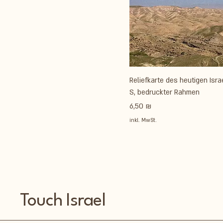
Reliefkarte des heutigen Isra
S, bedruckter Rahmen
Preis
6,50 ₪
inkl. MwSt.
Touch Israel