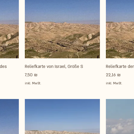
 des
Reliefkarte von Israel, Größe S
Reliefkarte der
Preis
Preis
7,50 ₪
22,16 ₪
inkl. MwSt.
inkl. MwSt.