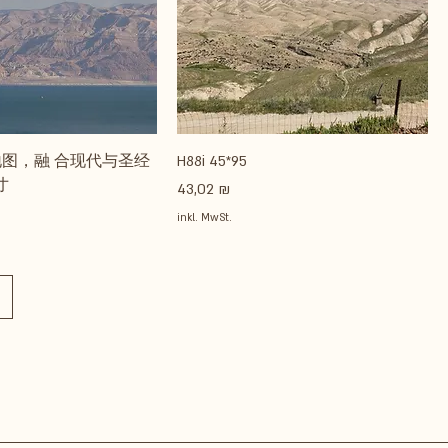
图，融 合现代与圣经
H88i 45*95
寸
Preis
43,02 ₪
inkl. MwSt.