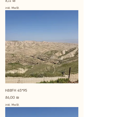
Preis
8,11 ₪
inkl. MwSt.
H88FH 45*95
Preis
86,00 ₪
inkl. MwSt.