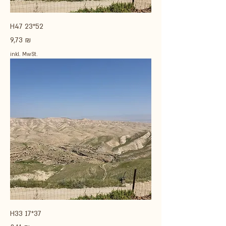
H47 23*52
Preis
9,73 ₪
inkl. MwSt.
H33 17*37