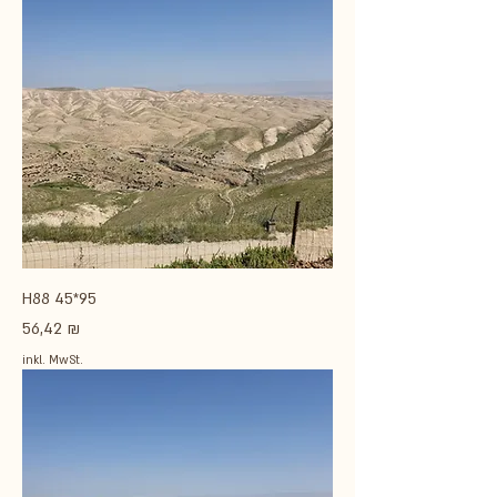
H88 45*95
Preis
56,42 ₪
inkl. MwSt.