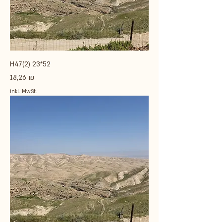
H47(2) 23*52
Preis
18,26 ₪
inkl. MwSt.