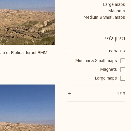
Large maps
Magnets
Medium & Small maps
סינון לפי
סוג המוצר
p of Biblical Israel BMM
Medium & Small maps
Magnets
Large maps
מחיר