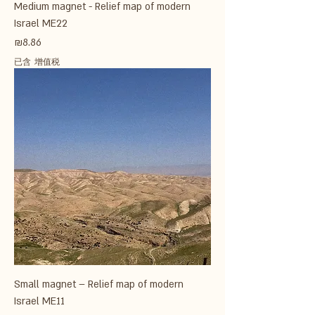
Medium magnet - Relief map of modern
Israel ME22
價格
₪8.86
已含 增值税
Small magnet – Relief map of modern
Israel ME11