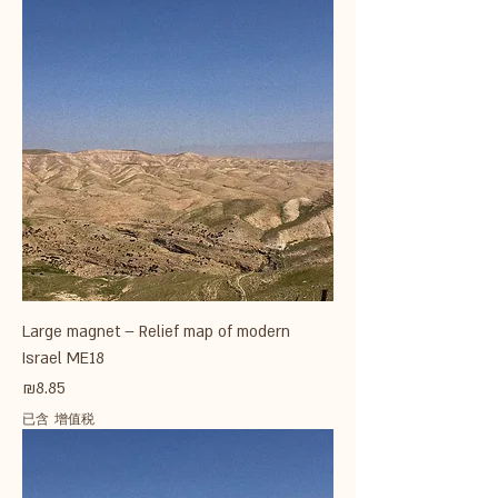
Large magnet – Relief map of modern
Israel ME18
價格
₪8.85
已含 增值税