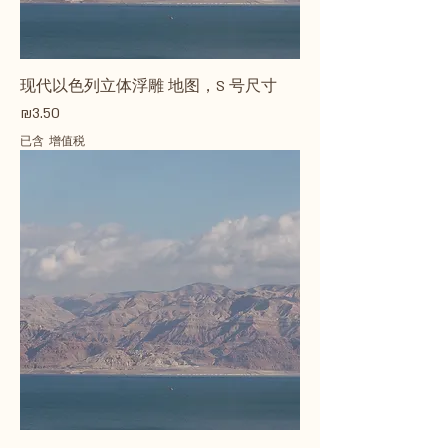
现代以色列立体浮雕 地图，S 号尺寸
價格
₪3.50
已含 增值税