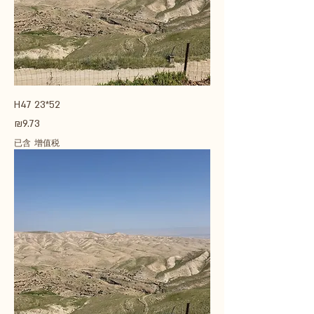
H47 23*52
價格
₪9.73
已含 增值税