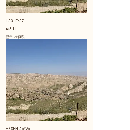
H33 17*37
價格
₪8.11
已含 增值税
H88FH 45*95