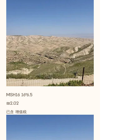
MSH16 16*6.5
價格
₪2.02
已含 增值税