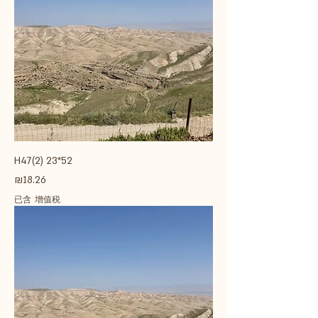
H47(2) 23*52
價格
₪18.26
已含 增值税