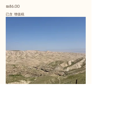
價格
₪86.00
已含 增值税
H88 45*95
價格
₪56.42
已含 增值税