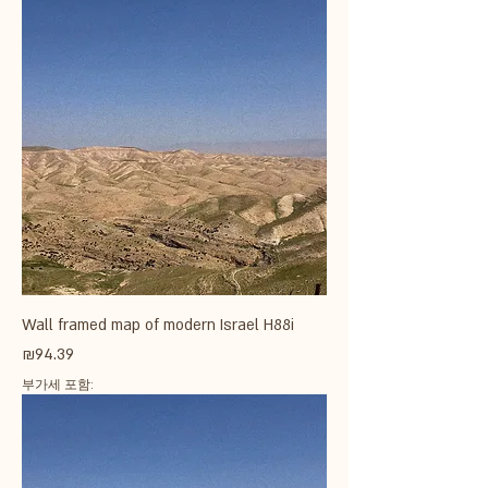
Wall framed map of modern Israel H88i
가격
₪94.39
부가세 포함: