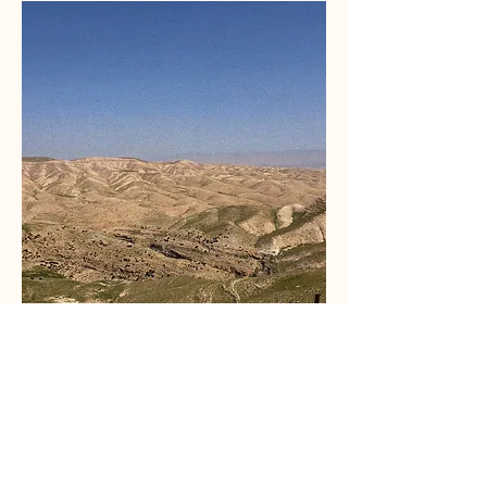
Relief map of modern Israel size S, printed
frame
가격
₪6.50
부가세 포함: