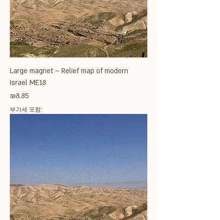
Large magnet – Relief map of modern
Israel ME18
가격
₪8.85
부가세 포함: