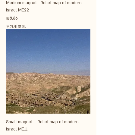
Medium magnet - Relief map of modern
Israel ME22
가격
₪8.86
부가세 포함:
Small magnet – Relief map of modern
Israel ME11