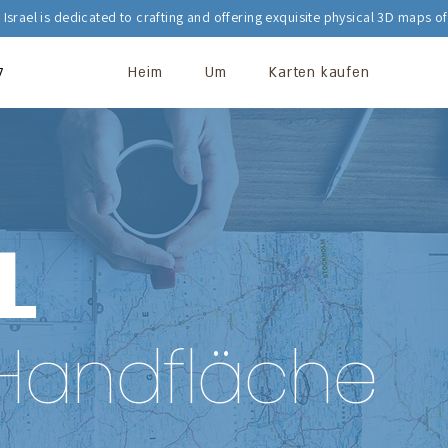
Israel is dedicated to crafting and offering exquisite physical 3D maps of 
לגע
Heim
Um
Karten kaufen
L
r Handfläche