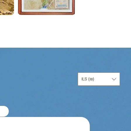
ILS (₪)