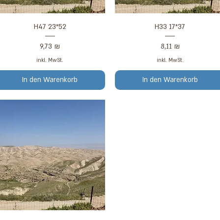
Schnellansicht
Schnellansicht
H47 23*52
H33 17*37
Preis
Preis
9,73 ₪
8,11 ₪
inkl. MwSt.
inkl. MwSt.
In den Warenkorb
In den Warenkorb