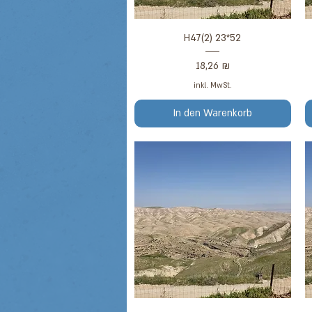
Schnellansicht
H47(2) 23*52
Preis
18,26 ₪
inkl. MwSt.
In den Warenkorb