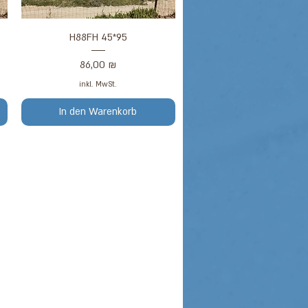
Schnellansicht
H88FH 45*95
Preis
86,00 ₪
inkl. MwSt.
In den Warenkorb