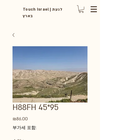
Touch Israel | לגעת
בארץ
H88FH 45*95
가
₪86.00
격
부가세 포함: