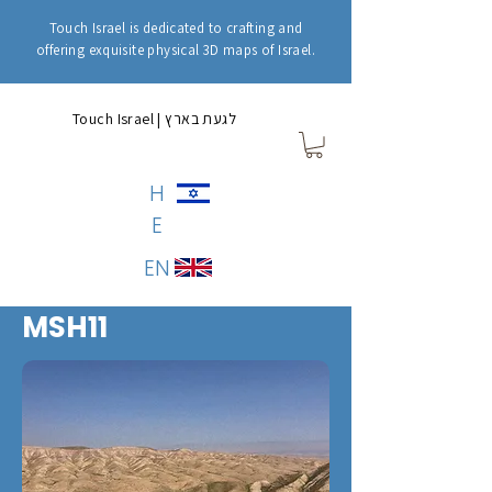
Touch Israel is dedicated to crafting and
offering exquisite physical 3D maps of Israel.
Touch Israel | לגעת בארץ
H
E
EN
MSH11