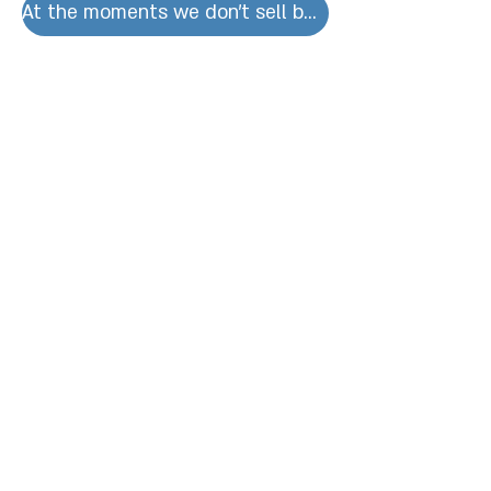
At the moments we don't sell by units for large orders please contact us.