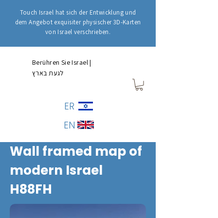
Touch Israel hat sich der Entwicklung und
dem Angebot exquisiter physischer 3D-Karten
von Israel verschrieben.
Berühren Sie Israel |
לגעת בארץ
ER
EN
Wall framed map of
modern Israel
H88FH