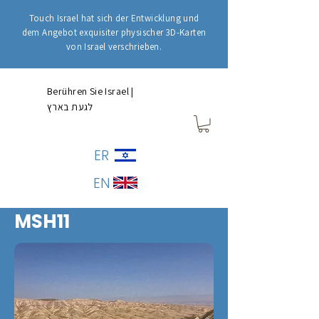
Touch Israel hat sich der Entwicklung und
dem Angebot exquisiter physischer 3D-Karten
von Israel verschrieben.
Berühren Sie Israel |
לגעת בארץ
ER
EN
MSH11