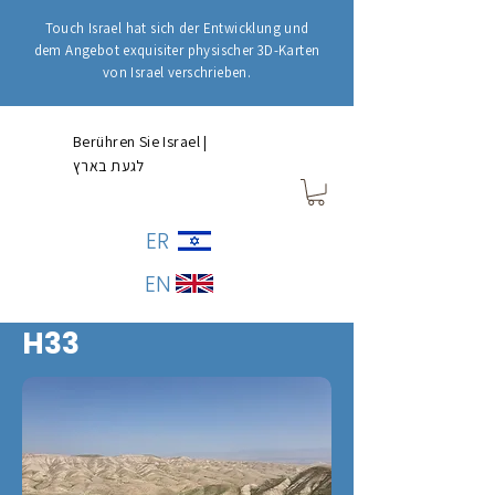
Touch Israel hat sich der Entwicklung und
dem Angebot exquisiter physischer 3D-Karten
von Israel verschrieben.
Berühren Sie Israel |
לגעת בארץ
ER
EN
H33